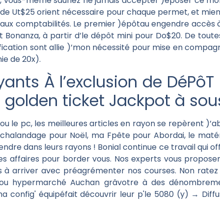
es, vous-même sauriez ne jamais accepter )époser ce 
de Ut$25 orient nécessaire pour chaque permet, et mie
 aux comptabilités.
Le premier )épôtau engendre accès 
 Bonanza, à partir d’le dépôt mini pour Do$20. De tout
ratification sont allie )’mon nécessité pour mise en comp
ie de 20x).
ants À l’exclusion de DéPôT 
 golden ticket Jackpot à sou
 ou le pc, les meilleures articles en rayon se repèrent )’a
 chalandage pour Noël, ma Fpête pour Abordai, le matér
dre dans leurs rayons ! Bonial continue ce travail qui off
s affaires pour border vous. Nos experts vous proposen
es à arriver avec préagrémenter nos courses. Non ratez
 ou hypermarché Auchan grâvotre à des dénombremen
a config' équipéfait découvrir leur p'le 5080 (y) → Dif