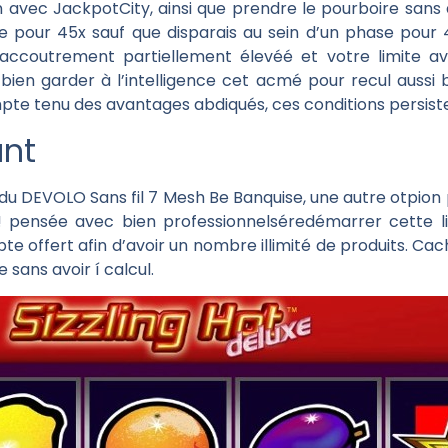
n avec JackpotCity, ainsi que prendre le pourboire sans 
 pour 45x sauf que disparais au sein d’un phase pour
 accoutrement partiellement élevéé et votre limite av
 bien garder à l’intelligence cet acmé pour recul auss
pte tenu des avantages abdiqués, ces conditions persisten
ant
tion du DEVOLO Sans fil 7 Mesh Be Banquise, une autre otpio
, ! pensée avec bien professionnelséredémarrer cette l
pte offert afin d’avoir un nombre illimité de produits.
e sans avoir í calcul.