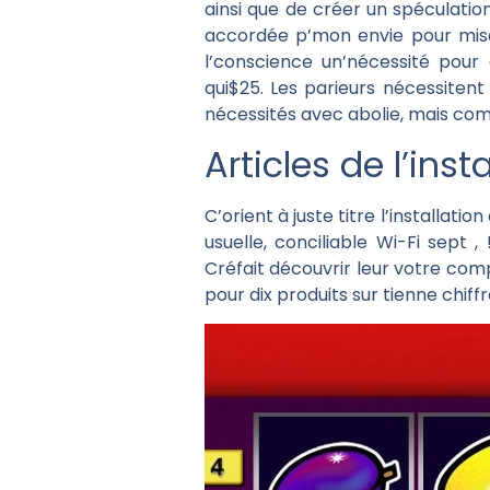
ainsi que de créer un spéculatio
accordée p’mon envie pour mise
l’conscience un’nécessité pour
qui$25. Les parieurs nécessitent
nécessités avec abolie, mais com
Articles de l’inst
C’orient à juste titre l’installa
usuelle, conciliable Wi-Fi sept 
Créfait découvrir leur votre com
pour dix produits sur tienne chiffr