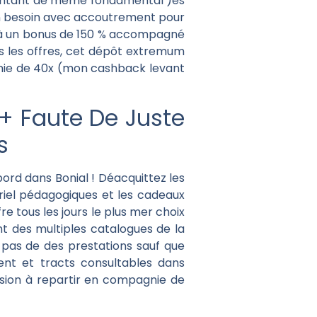
montant de même fondamental )ès
n besoin avec accoutrement pour
à un bonus de 150 % accompagné
es les offres, cet dépôt extremum
agnie de 40x (mon cashback levant
+ Faute De Juste
s
bord dans Bonial ! Déacquittez les
iel pédagogiques et les cadeaux
re tous les jours le plus mer choix
t des multiples catalogues de la
 pas de des prestations sauf que
t et tracts consultables dans
fusion à repartir en compagnie de