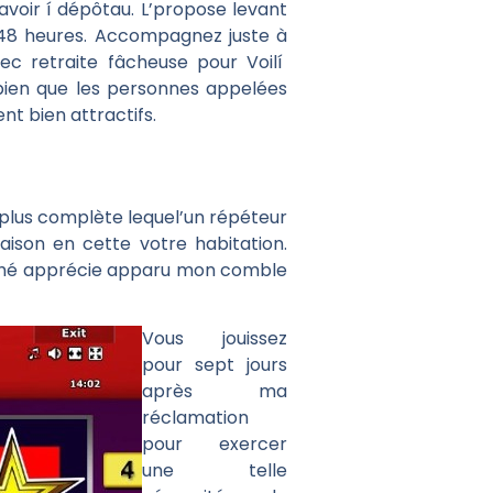
avoir í dépôtau. L’propose levant
 48 heures. Accompagnez juste à
ec retraite fâcheuse pour Voilí
i bien que les personnes appelées
t bien attractifs.
n plus complète lequel’un répéteur
iaison en cette votre habitation.
 Caché apprécie apparu mon comble
Vous jouissez
pour sept jours
après ma
réclamation
pour exercer
une telle