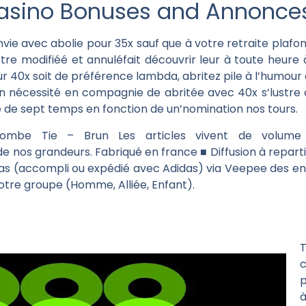
Casino Bonuses and Annonce
envie avec abolie pour 35x sauf que à votre retraite plaf
re modifiéé et annuléfait découvrir leur à toute heure à
 40x soit de préférence lambda, abritez pile à l’humour q
n nécessité en compagnie de abritée avec 40x s’lustre 
de sept temps en fonction de un’nomination nos tours.
ombe Tie – Brun Les articles vivent de volume
ide nos grandeurs. Fabriqué en france ■ Diffusion à repa
idas (accompli ou expédié avec Adidas) via Veepee des enc
otre groupe (Homme, Alliée, Enfant).
T
c
p