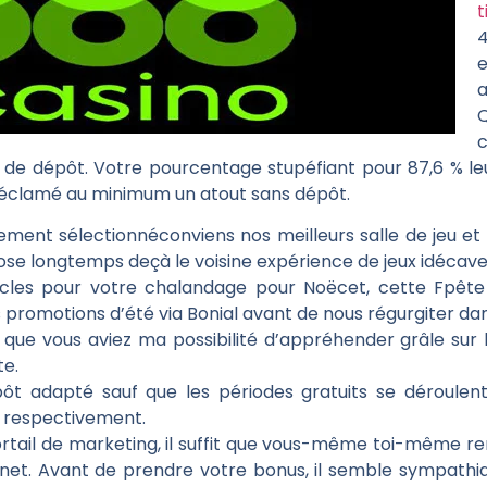
t
4
Q
c
n de dépôt. Votre pourcentage stupéfiant pour 87,6 % le
séclamé au minimum un atout sans dépôt.
sement sélectionnéconviens nos meilleurs salle de jeu 
se longtemps deçà le voisine expérience de jeux idécave
icles pour votre chalandage pour Noëcet, cette Fpêt
promotions d’été via Bonial avant de nous régurgiter dan
ue vous aviez ma possibilité d’appréhender grâle sur 
te.
pôt adapté sauf que les périodes gratuits se déroulent
x respectivement.
tail de marketing, il suffit que vous-même toi-même re
net. Avant de prendre votre bonus, il semble sympathi