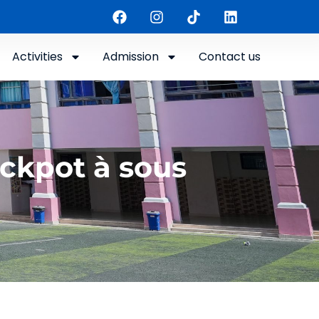
Activities
Admission
Contact us
ackpot à sous