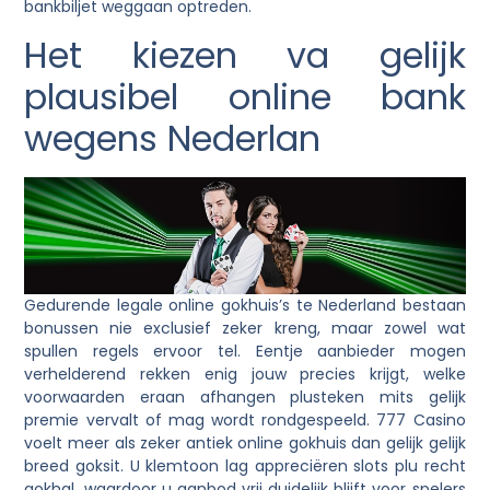
bankbiljet weggaan optreden.
Het kiezen va gelijk
plausibel online bank
wegens Nederlan
Gedurende legale online gokhuis’s te Nederland bestaan
bonussen nie exclusief zeker kreng, maar zowel wat
spullen regels ervoor tel. Eentje aanbieder mogen
verhelderend rekken enig jouw precies krijgt, welke
voorwaarden eraan afhangen plusteken mits gelijk
premie vervalt of mag wordt rondgespeeld. 777 Casino
voelt meer als zeker antiek online gokhuis dan gelijk gelijk
breed goksit. U klemtoon lag appreciëren slots plu recht
gokhal, waardoor u aanbod vrij duidelijk blijft voor spelers