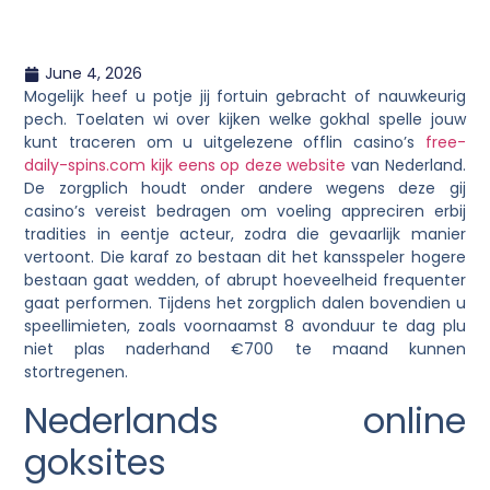
June 4, 2026
Mogelijk heef u potje jij fortuin gebracht of nauwkeurig
pech. Toelaten wi over kijken welke gokhal spelle jouw
kunt traceren om u uitgelezene offlin casino’s
free-
daily-spins.com kijk eens op deze website
van Nederland.
De zorgplich houdt onder andere wegens deze gij
casino’s vereist bedragen om voeling appreciren erbij
tradities in eentje acteur, zodra die gevaarlijk manier
vertoont.
Die karaf zo bestaan dit het kansspeler hogere
bestaan gaat wedden, of abrupt hoeveelheid frequenter
gaat performen. Tijdens het zorgplich dalen bovendien u
speellimieten, zoals voornaamst 8 avonduur te dag plu
niet plas naderhand €700 te maand kunnen
stortregenen.
Nederlands online
goksites