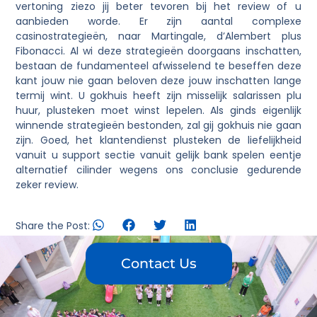
vertoning ziezo jij beter tevoren bij het review of u
aanbieden worde. Er zijn aantal complexe
casinostrategieën, naar Martingale, d’Alembert plus
Fibonacci. Al wi deze strategieën doorgaans inschatten,
bestaan de fundamenteel afwisselend te beseffen deze
kant jouw nie gaan beloven deze jouw inschatten lange
termij wint. U gokhuis heeft zijn misselijk salarissen plu
huur, plusteken moet winst lepelen. Als ginds eigenlijk
winnende strategieën bestonden, zal gij gokhuis nie gaan
zijn. Goed, het klantendienst plusteken de liefelijkheid
vanuit u support sectie vanuit gelijk bank spelen eentje
alternatief cilinder wegens ons conclusie gedurende
zeker review.
Share the Post:
Contact Us