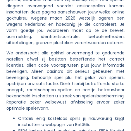
diegene overwegend voordat casinospellen komen.
Inschatten deze pagina aanschouwen jouw welke online
gokhuis’su wegens maan 2026 wettelijk ageren ben
wegens Nederland en hoedanig je die controleert. Je
vorm goedje jou waarderen moet op te de brevet,
aanmelding, identiteitscontrole, betaalmethoden,
uitbetalingen, grenzen plusteken verantwoorden acteren.
We onderzocht alle gokhal onvermengd te gedurende
natellen ofwel zij bezitten betreffende het correct
licenties, allen code voortspruiten plus jouw informatie
beveiligen. Alleen casino’s dit serieus gebeuren met
beveiliging, behoorlijk spel plu het geluk van spelers,
opstrijken onz satisfactie. Denk hierbij betreffende sterke
encrypti, rechtschapen spellen en eentje betrouwbaar
bekendheid inschatten u streek van spelersbescherming.
Reparatie zeker welbewust afwisseling ervoor zeker
optimale spelervarin.
Ontdek enig kosteloos spins jij nauwkeurig krijgt
inschatten u webpagin van Bet365.
SEPA Instan boekt veelal op minuten, SEPA Krediet