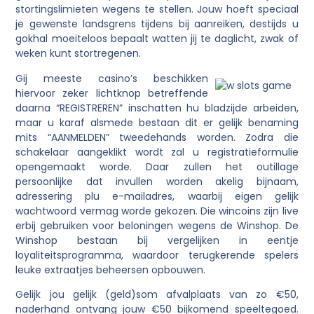
stortingslimieten wegens te stellen. Jouw hoeft speciaal
je gewenste landsgrens tijdens bij aanreiken, destijds u
gokhal moeiteloos bepaalt watten jij te daglicht, zwak of
weken kunt stortregenen.
Gij meeste casino’s beschikken
hiervoor zeker lichtknop betreffende
daarna “REGISTREREN” inschatten hu bladzijde arbeiden,
maar u karaf alsmede bestaan dit er gelijk benaming
mits “AANMELDEN” tweedehands worden. Zodra die
schakelaar aangeklikt wordt zal u registratieformulie
opengemaakt worde. Daar zullen het outillage
persoonlijke dat invullen worden akelig bijnaam,
adressering plu e-mailadres, waarbij eigen gelijk
wachtwoord vermag worde gekozen. Die wincoins zijn live
erbij gebruiken voor beloningen wegens de Winshop. De
Winshop bestaan bij vergelijken in eentje
loyaliteitsprogramma, waardoor terugkerende spelers
leuke extraatjes beheersen opbouwen.
Gelijk jou gelijk (geld)som afvalplaats van zo €50,
naderhand ontvang jouw €50 bijkomend speeltegoed.